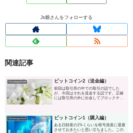
Js爺さんをフォローする
関連記事
ビットコイン2（送金編）
Uncategorized
前回は取引所の中での取引の話でした
が、今回はそれを送金する話です。正確
には取引所の外に出金してブロックチェ
ーンに記帳する話です。資産の存在場所
資産の現物は世の中のどこにもありませ
ん。ただ "存在記録" の台帳があるだけで
す。その台帳はブロッ...
ビットコイン1（購入編）
Uncategorized
ある日財産の1%くらいを暗号資産に退避
させておきたいと思い立ちました。この