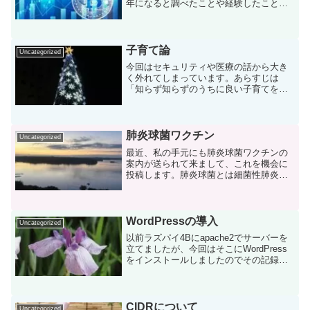
年になると調べたことや経験したことを
何年か経つと忘れてしまうので、勉強し
たことを主に自分の覚書として書いてい
ます。ビットコインビットコインは2008
年、「サトシ ナカ...
子育て論
Uncategorized
今回はセキュリティや医療の話から大き
く外れてしまっています。あらすじは
「知らず知らずのうちに良い子育てをし
てしまっていた」という孫の母親（＝
娘）と孫との関係（子育て）の話です。
はっきり言って孫自慢の話ですので恐縮
です。場面設定場面は2ヶ月程...
肺炎球菌ワクチン
Uncategorized
最近、私の手元にも肺炎球菌ワクチンの
案内が送られて来まして、これを機会に
投稿します。肺炎球菌とは細菌性肺炎の
原因となる細菌の一つですが、肺炎だけ
でなく髄膜炎など危険な感染症を引き起
こします。（むしろ髄膜炎の方が怖い）
菌は普段は口腔内に居て、...
WordPressの導入
Uncategorized
以前ラズパイ4Bにapache2でサーバーを
立てましたが、今回はそこにWordPress
をインストールしましたのでその記録。
wordpressは頻用されているオープンソー
スのCMS（コンテンツマネジメントシス
テム）です。これで遠慮なくwor...
CIDRについて
Uncategorized