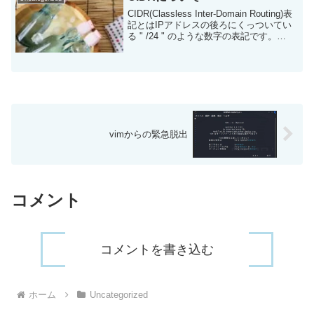
CIDR(Classless Inter-Domain Routing)表
記とはIPアドレスの後ろにくっついてい
る " /24 " のような数字の表記です。
例） 192.168.1.0/24これがイマイチ分か
らなくてずっとモヤモヤしていまし...
vimからの緊急脱出
コメント
コメントを書き込む
ホーム
Uncategorized