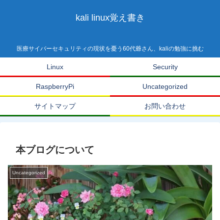
kali linux覚え書き
医療サイバーセキュリティの現状を憂う60代爺さん、kaliの勉強に挑む
Linux
Security
RaspberryPi
Uncategorized
サイトマップ
お問い合わせ
本ブログについて
Uncategorized