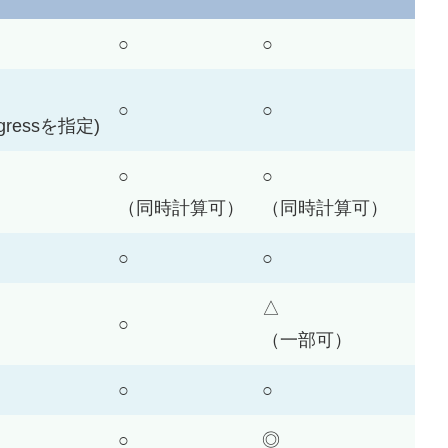
○
○
○
○
gressを指定)
○
○
（同時計算可）
（同時計算可）
○
○
△
○
（一部可）
○
○
○
◎