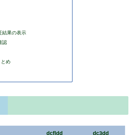
証結果の表示
確認
まとめ
dcfldd
dc3dd