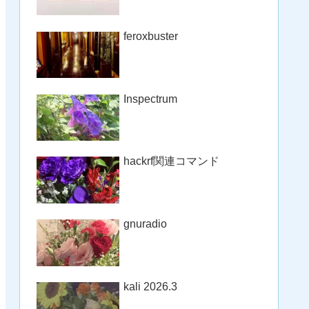
feroxbuster
Inspectrum
hackrf関連コマンド
gnuradio
kali 2026.3