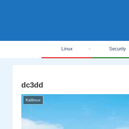
Linux
Security
dc3dd
Kalilinux