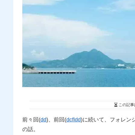
この記事
前々回(
dd
)、前回(
dcfldd
)に続いて、フォレン
の話。