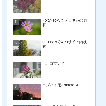
FoxyProxyでプロキシの切
替
gobusterでwebサイト内検
索
mailコマンド
ラズパイ用のmicroSD