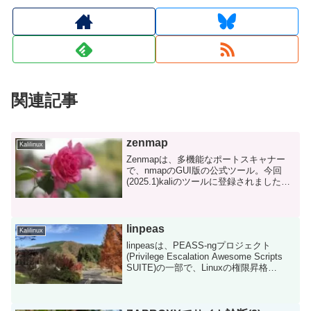
関連記事
zenmap
Kalilinux
Zenmapは、多機能なポートスキャナー
で、nmapのGUI版の公式ツール。今回
(2025.1)kaliのツールに登録されました。
nmapの（多機能すぎる）オプションをあ
る程度セット化して簡略化してくれてい
ます。zenmapの " zen ...
linpeas
Kalilinux
linpeasは、PEASS-ngプロジェクト
(Privilege Escalation Awesome Scripts
SUITE)の一部で、Linuxの権限昇格
（Privilege Escalation）に役立つ情報を
自動収集するスクリ...