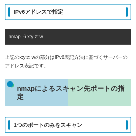
IPv6アドレスで指定
nmap -6 x:y:z::w
上記のx:y:z::wの部分はIPv6表記方法に基づくサーバーの
アドレス表記です。
nmapによるスキャン先ポートの指
定
1つのポートのみをスキャン