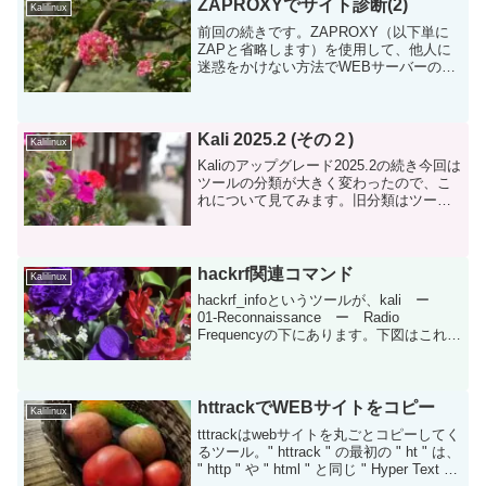
ZAPROXYでサイト診断(2)
Kalilinux
前回の続きです。ZAPROXY（以下単に
ZAPと省略します）を使用して、他人に
迷惑をかけない方法でWEBサーバーの監
査を行う方法です。Protected modeの設
定まずは左上の " Standard Mode " を "
Protect...
Kali 2025.2 (その２)
Kalilinux
Kaliのアップグレード2025.2の続き今回は
ツールの分類が大きく変わったので、こ
れについて見てみます。旧分類はツール
自体の機能別に分けられ、新分類は目的
別（何をしたいか）に分けられている感
じです。とりあえず今回は速報版。今回
の分類変更で...
hackrf関連コマンド
Kalilinux
hackrf_infoというツールが、kali ー
01-Reconnaissance ー Radio
Frequencyの下にあります。下図はこれに
関連する一連のhackrf関連のコマンドの
一覧です。デフォルトで以下の9コマンド
が登録され...
httrackでWEBサイトをコピー
Kalilinux
tttrackはwebサイトを丸ごとコピーしてく
るツール。" httrack " の最初の " ht " は、
" http " や " html " と同じ " Hyper Text "