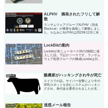
いう事件。ソース(英文) 2023/3/23USB爆
弾エクアドルのジャーナリスト5人に差し
出し人不明のUSBメモリが届き、うち...
ALPHV 摘発されたフリして解
Security
散
ランサムウェアグループALPHV（別名
Blackcat）が摘発を偽装して解散しまし
た。ちなみにALPHVは2023年12月に米
FBIに摘発されましたがすぐに復活してい
ます。そして今回は摘発されていないの
に摘発されたとのこと。ALPHVのサイ...
LockBitの動向
Security
Lockbitが米ニューヨーク州の2病院に侵
入した話。下記がソースです。ランサム
ウェア犯罪グループの構成Lockbitは日本
でも、H田病院などに侵入している有名な
犯罪グループです。ランサムウェアの犯
罪グループは一般的に、グループ本体
（司令塔...
酪農家がハッキングされ牛が死亡
Security
スイスでの話。サイバー攻撃により牛の
搾乳ロボットを含むシステムがハッキン
グされ、身代金を要求されましたが支払
われず、最終的に牛が死亡する事態とな
りました。事件概要以下、こちらの記事
からの要約です。スイスのZugo州Cham
市域にある農村Ha...
迷惑メール報告
Security