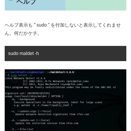
ヘルプ
ヘルプ表示も ” sudo ” を付加しないと表示してくれませ
ん。何だかケチ。
sudo maldet -h