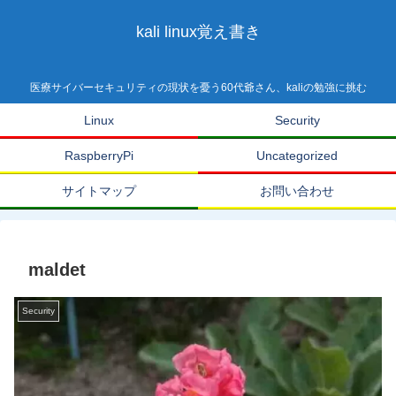
kali linux覚え書き
医療サイバーセキュリティの現状を憂う60代爺さん、kaliの勉強に挑む
Linux
Security
RaspberryPi
Uncategorized
サイトマップ
お問い合わせ
maldet
Security