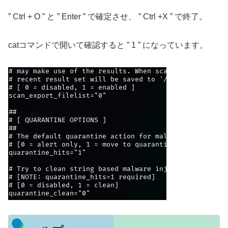
” Ctrl + O ” と ” Enter ” で確定させ、 ” Ctrl +X ” で終了。
catコマンドで開いて確認すると ” 1 ” になっています。