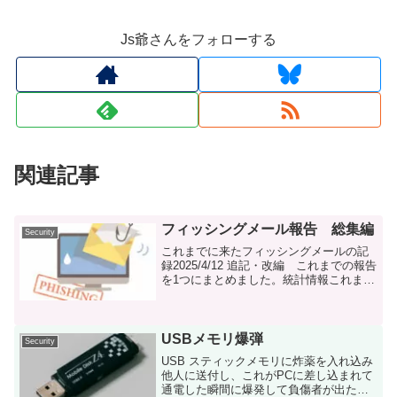
Js爺さんをフォローする
関連記事
フィッシングメール報告 総集編
Security
これまでに来たフィッシングメールの記
録2025/4/12 追記・改編 これまでの報告
を1つにまとめました。統計情報これまで
のフィッシングメールの統計です。到着
日メール内容（偽装先）フィッシングサ
イトの位置123年7月Amazon米・テキサ
ス...
USBメモリ爆弾
Security
USB スティックメモリに炸薬を入れ込み
他人に送付し、これがPCに差し込まれて
通電した瞬間に爆発して負傷者が出たと