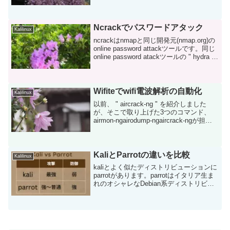
つものように " sudo apt update " とする
と、エラーとなります。こんな感...
Ncrackでパスワードアタック
Kalilinux
ncrackはnmapと同じ開発元(nmap.org)の
online password attackツールです。同じ
online password atackツールの " hydra "
や " medusa " と同じく、相手サーバーに
接...
Wifiteでwifi電波解析の自動化
Kalilinux
以前、 " aircrack-ng " を紹介しました
が、そこで取り上げた3つのコマンド、
airmon-ngairodump-ngaircrack-ngが担当
する下記の3つの段階を1つのスクリプト
にまとめたものが、 " wifite " で...
KaliとParrotの違いを比較
Kalilinux
kaliとよく似たディストリビューションに
parrotがあります。parrotはイタリア生ま
れのオシャレなDebian系ディストリビュ
ーションということで、今回はこの2者の
比較。＊普通に " parrot " で検索すると
「オウム」が出てき...