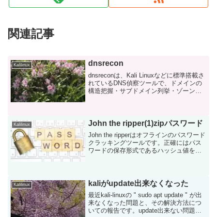
関連記事
dnsrecon
Kalilinux
dnsreconは、Kali Linuxなどに標準搭載さ
れているDNS偵察ツールで、ドメインの
構造把握・サブドメイン列挙・ゾーン転
送の試行などを自動化偵察できます。単
なる「digの拡張版」というより、偵察フ
ェーズを一括で回せるツールという位...
John the ripper(1)zipパスワード
Kalilinux
John the ripperはオフラインのパスワード
クラッキングツールです。正確にはパス
ワードの保存形式であるハッシュ値を解
析して元のパスワードを推定することに
よりクラックします。＊ 参考までにオ
ンラインのパスワードクラッキングツー
ルでは...
kaliがupdate出来なくなった
Kalilinux
最近kali-linuxの " sudo apt update " が出
来なくなった問題と、その解決方法につ
いての報告です。update出来ない問題い