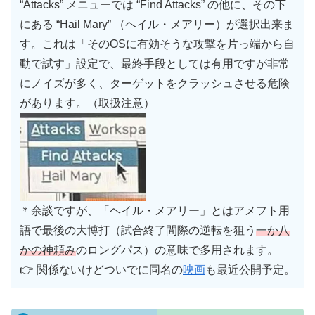
“Attacks” メニューでは “Find Attacks” の他に、その下
にある “Hail Mary” （ヘイル・メアリー）が選択出来ま
す。これは「そのOSに有効そうな攻撃を片っ端から自
動で試す」設定で、最終手段としては有用ですが非常
にノイズが多く、ターゲットをクラッシュさせる危険
があります。（取扱注意）
＊余談ですが、「ヘイル・メアリー」とはアメフト用
語で最後の大博打（試合終了間際の逆転を狙う
一か八
かの神頼み
のロングパス）の意味で多用されます。
👉 関係ないけどついでに同名の
映画
も最近公開予定。