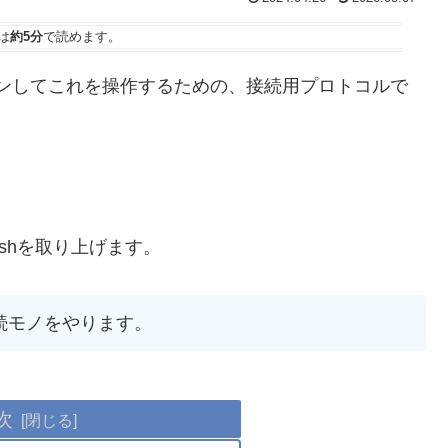
は
約5分
で読めます。
でログインしてこれを操作するための、接続用プロトコルで
してsshを取り上げます。
続モノをやります。
次