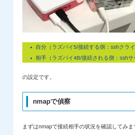
自分（ラズパイ5/接続する側：sshクライアン
相手（ラズパイ4B/接続される側：sshサーバ
の設定です。
nmapで偵察
まずはnmapで接続相手の状況を確認してみ