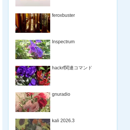
feroxbuster
Inspectrum
hackrf関連コマンド
gnuradio
kali 2026.3