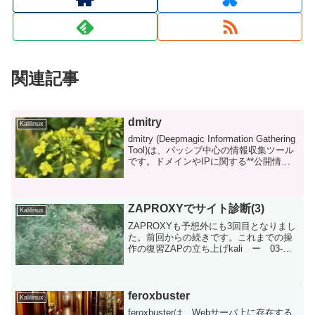
関連記事
dmitry
Kalilinux
dmitry (Deepmagic Information Gathering
Tool)は、パッシブ中心の情報収集ツール
です。ドメインやIPに関する**公開情報
(OSINT的情報)**を一括取得し、ペンテス
トの初動偵察などに使用されます。...
ZAPROXYでサイト診断(3)
Kalilinux
ZAPROXYも予想外にも3回目となりまし
た。前回からの続きです。これまでの操
作の復習ZAPの立ち上げkali ー 03-
Web Application Analysis ー
zaproxyZAPの起動画面プロテクトモード
に変更立ち上がった...
feroxbuster
Kalilinux
feroxbusterは、Webサーバ上に存在する