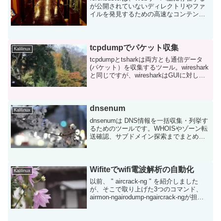
が公開されていないディレクトリやファ
イルを発見するための高速なコンテンツ
探索（Forced Browsing / Directory
Enumeration）ツールです。記述言語は
'Rus...
tcpdumpでパケット収集
Kalilinux
tcpdumpとtsharkは両方とも通信データ
(パケット）を収集するツール。wireshark
と同じですが、wiresharkはGUIに対し、
この両者ともCLIのツールです。この両者
で収集したパケットは、後でGUIの
wiresharkで解...
dnsenum
Kalilinux
dnsenumは DNS情報を一括収集・列挙す
るためのツールです。WHOISやゾーン転
送確認、サブドメイン探索までまとめて
実行できます。対象ドメインに対し以下
を行います。NS / MX / A レコード取得
ゾーン転送 (AXFR) 試行サブ...
Wifiteでwifi電波解析の自動化
Kalilinux
以前、 " aircrack-ng " を紹介しました
が、そこで取り上げた3つのコマンド、
airmon-ngairodump-ngaircrack-ngが担当
する下記の3つの段階を1つのスクリプト
にまとめたものが、 " wifite " で...