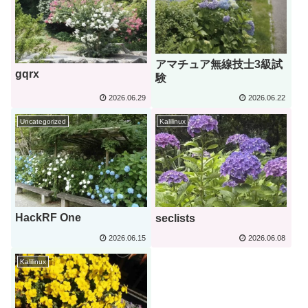
アマチュア無線技士3級試
gqrx
験
2026.06.29
2026.06.22
Uncategorized
Kalilinux
HackRF One
seclists
2026.06.15
2026.06.08
Kalilinux