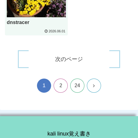
dnstracer
2026.06.01
次のページ
1
次
2
24
へ
kali linux覚え書き